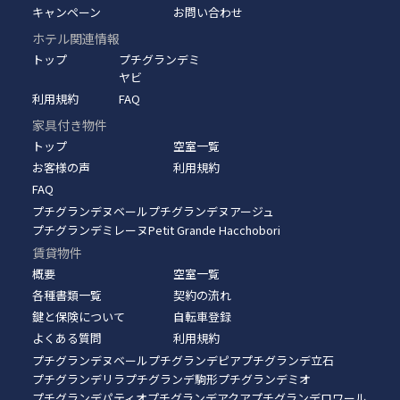
キャンペーン
お問い合わせ
ホテル関連情報
トップ
プチグランデミ
ヤビ
利用規約
FAQ
家具付き物件
トップ
空室一覧
お客様の声
利用規約
FAQ
プチグランデヌベール
プチグランデヌアージュ
プチグランデミレーヌ
Petit Grande Hacchobori
賃貸物件
概要
空室一覧
各種書類一覧
契約の流れ
鍵と保険について
自転車登録
よくある質問
利用規約
プチグランデヌベール
プチグランデピア
プチグランデ立石
プチグランデリラ
プチグランデ駒形
プチグランデミオ
プチグランデパティオ
プチグランデアクア
プチグランデロワール