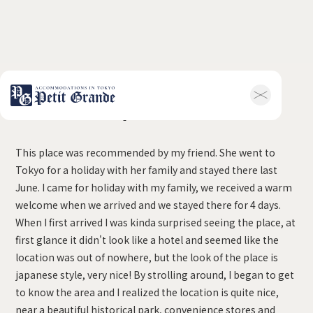
Yenny, Indonesia
ホーム
会社概要
お知らせ全般
新着情報
This place was recommended by my friend. She went to
キャンペーン
お問い合わせ
Tokyo for a holiday with her family and stayed there last
ホテル関連情報
June. I came for holiday with my family, we received a warm
トップ
プチグランデミ
welcome when we arrived and we stayed there for 4 days.
ヤビ
When I first arrived I was kinda surprised seeing the place, at
利用規約
FAQ
first glance it didn't look like a hotel and seemed like the
家具付き物件
location was out of nowhere, but the look of the place is
トップ
空室一覧
japanese style, very nice! By strolling around, I began to get
お客様の声
利用規約
to know the area and I realized the location is quite nice,
FAQ
near a beautiful historical park, convenience stores and