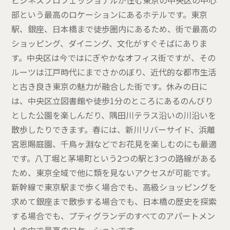
ビジネスプロフェッショナルが住む東京の中央区の中心
部という最高のロケーションにあるホテルです。東京
駅、銀座、日本橋まで徒歩圏内にあるため、街で最高の
ショッピング、ダイニング、文化がすぐそばにありま
す。中央区は今ではにぎやかなオフィス街ですが、その
ルーツは江戸時代にまでさかのぼり、近代的な都市生活
と古き良き東京の魅力が融合した街です。休みの日に
は、中央区立図書館や徒歩1分のところにあるのんびり
とした公園を楽しんだり、隅田川テラス沿いの川沿いを
散歩したりできます。春には、新川リバーサイド、浜離
宮恩賜庭園、千鳥ヶ淵などでお花見を楽しむのにも最適
です。八丁堀と茅場町という2つの駅と3つの路線がある
ため、東京全域で他に類を見ないアクセスが可能です。
新幹線で東京駅まで歩く場合でも、高級ショッピングを
求めて銀座まで散歩する場合でも、日本橋の歴史を探索
する場合でも、プティグランデのすべてのアパートメン