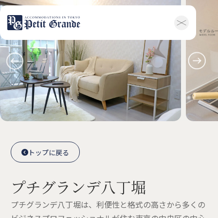
ホーム
会社概要
お知らせ全般
新着情報
キャンペーン
お問い合わせ
賃貸物件
概要
空室一覧
各種書類一覧
契約の流れ
鍵と保険について
自転車登録
よくある質問
利用規約
English
トップに戻る

トップに戻る

プチグランデ八丁堀
プチグランデ八丁堀は、利便性と格式の高さから多くの