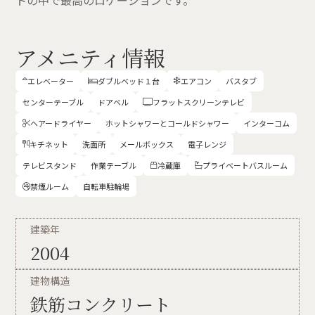
トの中で最高のロケーションです。
アメニティ情報
エレベーター
ダブルベッド１台
エアコン
バスタブ



センターテーブル
ドアベル
フラットスクリーンテレビ

ヘアードライヤー
ホットシャワーとコールドシャワー
インターコム

キチネット
洗面所
メールボックス
電子レンジ

テレビスタンド
作業テーブル
冷蔵庫
プライベートバスルーム


禁煙ルーム
自転車駐輪場

建築年
2004
建物構造
鉄筋コンクリート