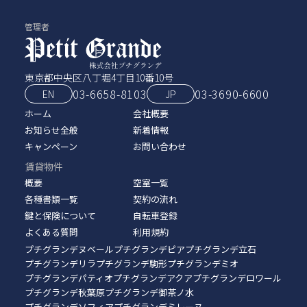
管理者
東京都中央区八丁堀4丁目10番10号
03-6658-8103
03‑3690‑6600
EN
JP
ホーム
会社概要
お知らせ全般
新着情報
キャンペーン
お問い合わせ
賃貸物件
概要
空室一覧
各種書類一覧
契約の流れ
鍵と保険について
自転車登録
よくある質問
利用規約
プチグランデヌベール
プチグランデピア
プチグランデ立石
プチグランデリラ
プチグランデ駒形
プチグランデミオ
プチグランデパティオ
プチグランデアクア
プチグランデロワール
プチグランデ秋葉原
プチグランデ御茶ノ水
プチグランデソフィア
プチグランデミレーヌ