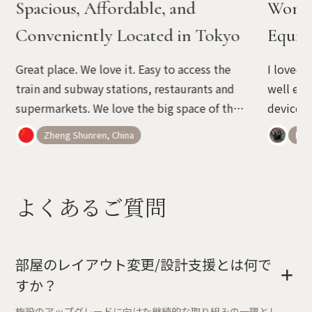
Spacious, Affordable, and
Wonde
Conveniently Located in Tokyo
Equip
Great place. We love it. Easy to access the
I loved 
train and subway stations, restaurants and
well equ
supermarkets. We love the big space of the
devices 
room. It is not easy to find rooms of such a
wonderfu
Zheng Shunren, China
Belé
cozy space in Tokyo with the price.
advice o
よくあるご質問
部屋のレイアウト変更/設計支援とは何で
+
すか？
施設のアップグレードに向けた継続的な取り組みの一環とし