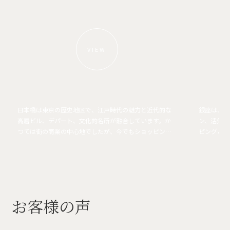
VIEW
日本橋は東京の歴史地区で、江戸時代の魅力と近代的な
銀座は、高
高層ビル、デパート、文化的名所が融合しています。か
ン、活気あ
つては街の商業の中心地でしたが、今でもショッピン
ピング＆エ
グ、ダイニング、伝統的な職人技の中心地となっていま
街で最もス
す。
お客様の声