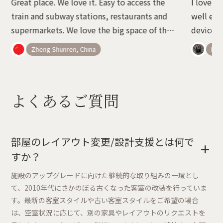
Great place. We love it. Easy to access the
I loved 
train and subway stations, restaurants and
well equ
supermarkets. We love the big space of the
devices 
room. It is not easy to find rooms of such a
wonderfu
Zheng Shunren, China
Belé
cozy space in Tokyo with the price.
advice o
よくあるご質問
部屋のレイアウト変更/設計支援とは何で
+
すか？
施設のアップグレードに向けた継続的な取り組みの一環とし
て、2010年代にさかのぼる古くなった客室の改装を行っていま
す。最新の客室スタイルや古い客室スタイルをご希望の場合
は、空室状況に応じて、別の家具やレイアウトのリクエストを