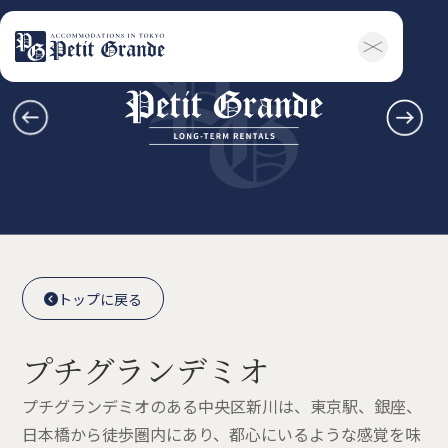
ホーム
会社概要
お知らせ全般
新着情報
キャンペーン
お問い合わせ
賃貸物件
概要
空室一覧
各種書類一覧
契約の流れ
鍵と保険について
自転車登録
よくある質問
利用規約
English
トップに戻る

トップに戻る

プチグランデミオ
プチグランデミオのある中央区新川は、東京駅、銀座、
日本橋から徒歩圏内にあり、都心にいるような感覚を味