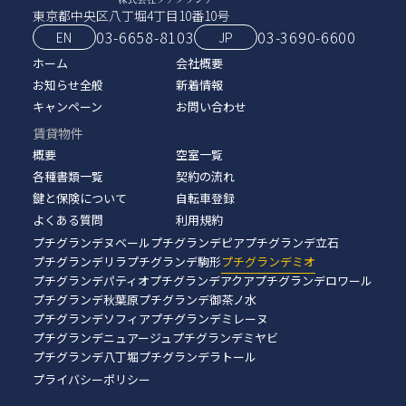
東京都中央区八丁堀4丁目10番10号
03-6658-8103
03‑3690‑6600
EN
JP
ホーム
会社概要
お知らせ全般
新着情報
キャンペーン
お問い合わせ
賃貸物件
概要
空室一覧
各種書類一覧
契約の流れ
鍵と保険について
自転車登録
よくある質問
利用規約
プチグランデヌベール
プチグランデピア
プチグランデ立石
プチグランデリラ
プチグランデ駒形
プチグランデミオ
プチグランデパティオ
プチグランデアクア
プチグランデロワール
プチグランデ秋葉原
プチグランデ御茶ノ水
プチグランデソフィア
プチグランデミレーヌ
プチグランデニュアージュ
プチグランデミヤビ
プチグランデ八丁堀
プチグランデラトール
プライバシーポリシー