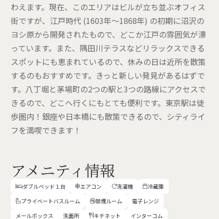
わえます。現在、このエリアはビルが立ち並ぶオフィス
街ですが、江戸時代 (1603年～1868年) の初期に沼沢の
ヨシ原から開発されたもので、どこか江戸の雰囲気が漂
っています。また、隅田川テラスなどリラックスできる
スポットにも恵まれているので、休みの日は近所を散策
するのもおすすめです。きっと新しい発見があるはずで
す。八丁堀と茅場町の2つの駅と3つの路線にアクセスで
きるので、どこへ行くにもとても便利です。東京駅は徒
歩圏内！銀座や日本橋にも散策できるので、シティライ
フを満喫できます！
アメニティ情報
ダブルベッド１台
エアコン
洗濯機
冷蔵庫




プライベートバスルーム
禁煙ルーム
電子レンジ


メールボックス
洗面所
キチネット
インターコム
