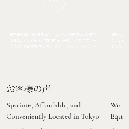
VIEW
日本橋は東京の歴史地区で、江戸時代の魅力と近代的な
銀座は、高
高層ビル、デパート、文化的名所が融合しています。か
ン、活気あ
つては街の商業の中心地でしたが、今でもショッピン
ピング＆エ
グ、ダイニング、伝統的な職人技の中心地となっていま
街で最もス
す。
お客様の声
Spacious, Affordable, and
Wonde
Conveniently Located in Tokyo
Equip