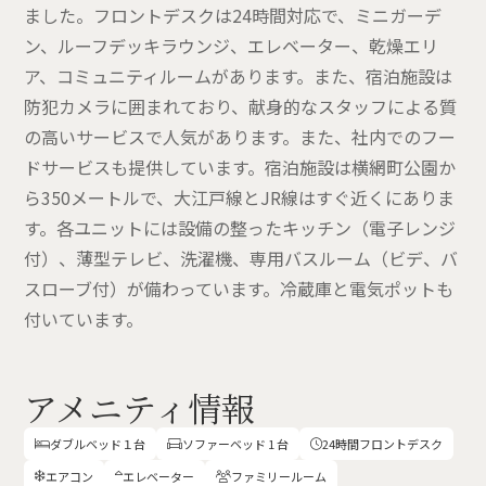
ました。フロントデスクは24時間対応で、ミニガーデ
ン、ルーフデッキラウンジ、エレベーター、乾燥エリ
ア、コミュニティルームがあります。また、宿泊施設は
防犯カメラに囲まれており、献身的なスタッフによる質
の高いサービスで人気があります。また、社内でのフー
ドサービスも提供しています。宿泊施設は横網町公園か
ら350メートルで、大江戸線とJR線はすぐ近くにありま
す。各ユニットには設備の整ったキッチン（電子レンジ
付）、薄型テレビ、洗濯機、専用バスルーム（ビデ、バ
スローブ付）が備わっています。冷蔵庫と電気ポットも
付いています。
アメニティ情報
ダブルベッド１台
ソファーベッド 1 台
24時間フロントデスク



エアコン
エレベーター
ファミリールーム


