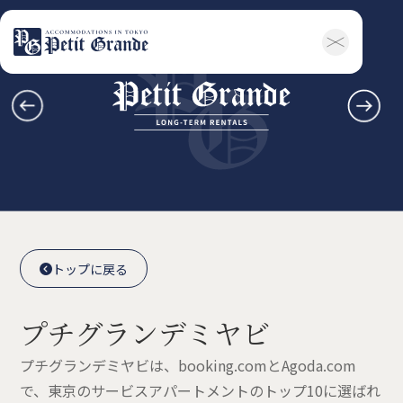
ホーム
会社概要
お知らせ全般
新着情報
キャンペーン
お問い合わせ
賃貸物件
概要
空室一覧
各種書類一覧
契約の流れ
鍵と保険について
自転車登録
よくある質問
利用規約
English
トップに戻る

トップに戻る

プチグランデミヤビ
プチグランデミヤビは、booking.comとAgoda.com
で、東京のサービスアパートメントのトップ10に選ばれ