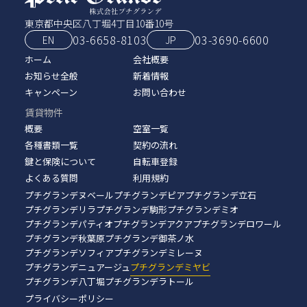
東京都中央区八丁堀4丁目10番10号
03-6658-8103
03‑3690‑6600
EN
JP
ホーム
会社概要
お知らせ全般
新着情報
キャンペーン
お問い合わせ
賃貸物件
概要
空室一覧
各種書類一覧
契約の流れ
鍵と保険について
自転車登録
よくある質問
利用規約
プチグランデヌベール
プチグランデピア
プチグランデ立石
プチグランデリラ
プチグランデ駒形
プチグランデミオ
プチグランデパティオ
プチグランデアクア
プチグランデロワール
プチグランデ秋葉原
プチグランデ御茶ノ水
プチグランデソフィア
プチグランデミレーヌ
プチグランデニュアージュ
プチグランデミヤビ
プチグランデ八丁堀
プチグランデラトール
プライバシーポリシー