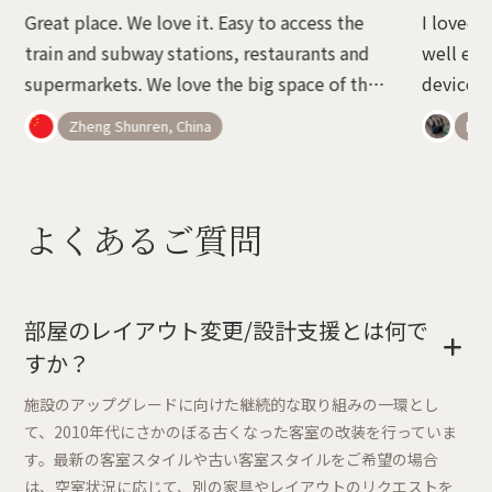
Great place. We love it. Easy to access the
I loved 
train and subway stations, restaurants and
well equ
supermarkets. We love the big space of the
devices 
room. It is not easy to find rooms of such a
wonderfu
Zheng Shunren, China
Belé
cozy space in Tokyo with the price.
advice o
よくあるご質問
部屋のレイアウト変更/設計支援とは何で
+
すか？
施設のアップグレードに向けた継続的な取り組みの一環とし
て、2010年代にさかのぼる古くなった客室の改装を行っていま
す。最新の客室スタイルや古い客室スタイルをご希望の場合
は、空室状況に応じて、別の家具やレイアウトのリクエストを