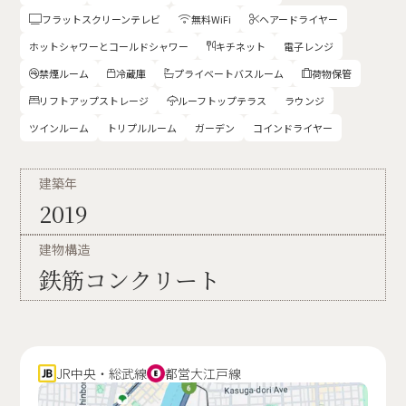
フラットスクリーンテレビ
無料WiFi
ヘアードライヤー



ホットシャワーとコールドシャワー
キチネット
電子レンジ

禁煙ルーム
冷蔵庫
プライベートバスルーム
荷物保管




リフトアップストレージ
ルーフトップテラス
ラウンジ


ツインルーム
トリプルルーム
ガーデン
コインドライヤー
建築年
2019
建物構造
鉄筋コンクリート
JR中央・総武線
都営大江戸線