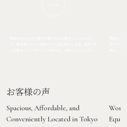
VIEW
隅田川花火大会は東京で最も有名な夏のイベントの1つ
隅田川沿い
で、数万発の花火が隅田川の上空を照らします。毎年7月
所です。四
に大勢の人でにぎわうこの祭りは、伝統とコミュニテ
晴らしい景
ィ、そして東京スカイツリーの素晴らしい夜景が融合し
策、地域の
た華やかな祭典です。
お客様の声
Spacious, Affordable, and
Wonde
Conveniently Located in Tokyo
Equip