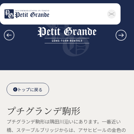
ホーム
会社概要
お知らせ全般
新着情報
キャンペーン
お問い合わせ
賃貸物件
概要
空室一覧
各種書類一覧
契約の流れ
鍵と保険について
自転車登録
よくある質問
利用規約
English
トップに戻る

トップに戻る

プチグランデ駒形
プチグランデ駒形は隅田川沿いにあります。一番近い
橋、ステーブルブリッジからは、アサヒビールの金色の