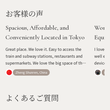
お客様の声
Spacious, Affordable, and
Wonde
Conveniently Located in Tokyo
Equip
Great place. We love it. Easy to access the
I loved 
train and subway stations, restaurants and
well equ
supermarkets. We love the big space of the
devices 
room. It is not easy to find rooms of such a
wonderfu
Zheng Shunren, China
Belé
cozy space in Tokyo with the price.
advice o
よくあるご質問