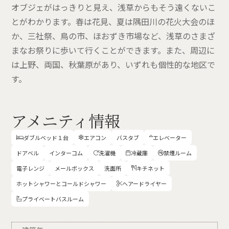
オブジェがはっきりと見え、浅草からもそう遠くないこ
とがわかります。春は花見、夏は隅田川の花火大会のほ
か、三社祭、鳥の市、ほおずき市場など、浅草のさまざ
まなお祭りに歩いて行くことができます。また、周辺に
は上野、両国、秋葉原があり、いずれも個性的な地区で
す。
アメニティ情報
ダブルベッド１台
エアコン
バスタブ
エレベーター



ドアベル
インターコム
洗濯機
冷蔵庫
禁煙ルーム



電子レンジ
メールボックス
洗面所
キチネット

ホットシャワーとコールドシャワー
ヘアードライヤー

プライベートバスルーム
