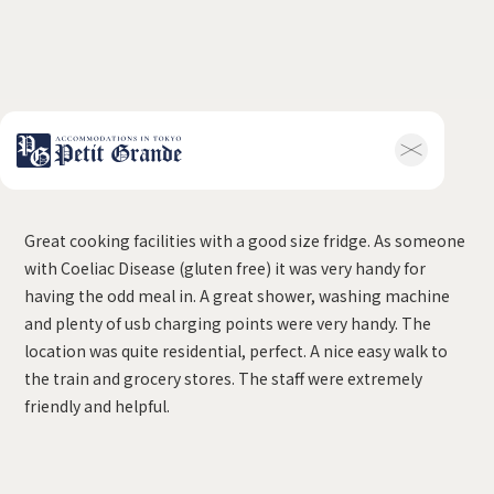
Nicholaine, Australia
ホーム
会社概要
お知らせ全般
新着情報
Great cooking facilities with a good size fridge. As someone
キャンペーン
お問い合わせ
with Coeliac Disease (gluten free) it was very handy for
ホテル関連情報
having the odd meal in. A great shower, washing machine
トップ
プチグランデミ
and plenty of usb charging points were very handy. The
ヤビ
location was quite residential, perfect. A nice easy walk to
利用規約
FAQ
the train and grocery stores. The staff were extremely
家具付き物件
friendly and helpful.
トップ
空室一覧
お客様の声
利用規約
FAQ