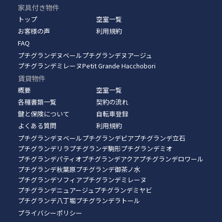
家具付き物件
トップ
空室一覧
お客様の声
利用規約
FAQ
プチグランデヌベール
プチグランデヌアージュ
プチグランデミレーヌ
Petit Grande Hacchobori
賃貸物件
概要
空室一覧
各種書類一覧
契約の流れ
鍵と保険について
自転車登録
よくある質問
利用規約
プチグランデヌベール
プチグランデピア
プチグランデ立石
プチグランデリラ
プチグランデ駒形
プチグランデミオ
プチグランデパティオ
プチグランデアクア
プチグランデロワール
プチグランデ秋葉原
プチグランデ御茶ノ水
プチグランデソフィア
プチグランデミレーヌ
プチグランデニュアージュ
プチグランデミヤビ
プチグランデ八丁堀
プチグランデラトール
プライバシーポリシー