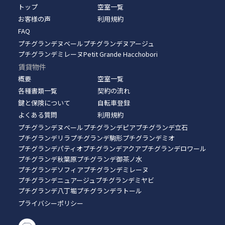
トップ
空室一覧
お客様の声
利用規約
FAQ
プチグランデヌベール
プチグランデヌアージュ
プチグランデミレーヌ
Petit Grande Hacchobori
賃貸物件
概要
空室一覧
各種書類一覧
契約の流れ
鍵と保険について
自転車登録
よくある質問
利用規約
プチグランデヌベール
プチグランデピア
プチグランデ立石
プチグランデリラ
プチグランデ駒形
プチグランデミオ
プチグランデパティオ
プチグランデアクア
プチグランデロワール
プチグランデ秋葉原
プチグランデ御茶ノ水
プチグランデソフィア
プチグランデミレーヌ
プチグランデニュアージュ
プチグランデミヤビ
プチグランデ八丁堀
プチグランデラトール
プライバシーポリシー