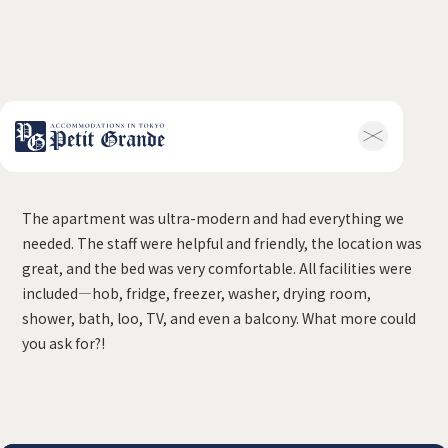
Jill, UK
ホーム
会社概要
お知らせ全般
新着情報
The apartment was ultra-modern and had everything we
キャンペーン
お問い合わせ
needed. The staff were helpful and friendly, the location was
ホテル関連情報
great, and the bed was very comfortable. All facilities were
トップ
プチグランデミ
included—hob, fridge, freezer, washer, drying room,
ヤビ
shower, bath, loo, TV, and even a balcony. What more could
利用規約
FAQ
you ask for?!
家具付き物件
トップ
空室一覧
お客様の声
利用規約
FAQ