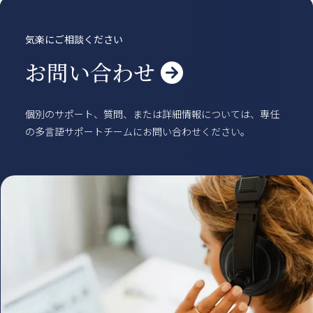
賃貸物件
概要
空室一覧
気楽にご相談ください
各種書類一覧
契約の流れ
鍵と保険について
自転車登録
お問い合わせ

よくある質問
利用規約
English
個別のサポート、質問、または詳細情報については、専任
の多言語サポートチームにお問い合わせください。