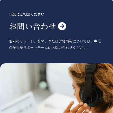
賃貸物件
概要
空室一覧
気楽にご相談ください
各種書類一覧
契約の流れ
鍵と保険について
自転車登録
お問い合わせ

よくある質問
利用規約
English
個別のサポート、質問、または詳細情報については、専任
の多言語サポートチームにお問い合わせください。