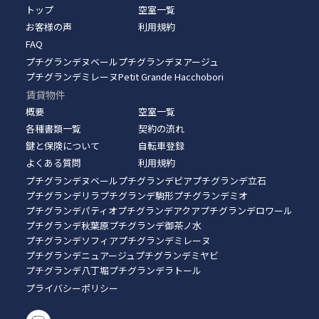
トップ
空室一覧
お客様の声
利用規約
FAQ
プチグランデヌベール
プチグランデヌアージュ
プチグランデミレーヌ
Petit Grande Hacchobori
賃貸物件
概要
空室一覧
各種書類一覧
契約の流れ
鍵と保険について
自転車登録
よくある質問
利用規約
プチグランデヌベール
プチグランデピア
プチグランデ立石
プチグランデリラ
プチグランデ駒形
プチグランデミオ
プチグランデパティオ
プチグランデアクア
プチグランデロワール
プチグランデ秋葉原
プチグランデ御茶ノ水
プチグランデソフィア
プチグランデミレーヌ
プチグランデニュアージュ
プチグランデミヤビ
プチグランデ八丁堀
プチグランデラトール
プライバシーポリシー