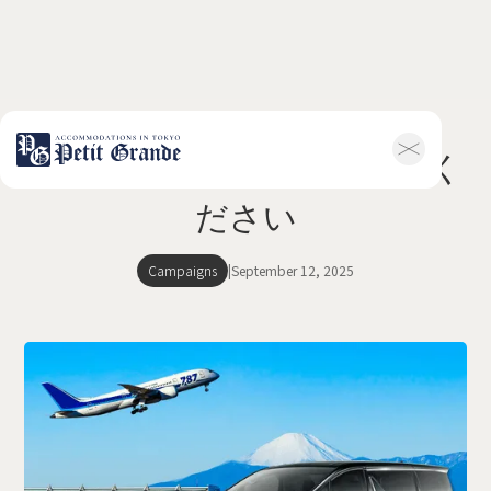
空港送迎も簡単：おまかせく
ホーム
会社概要
ださい
お知らせ全般
新着情報
キャンペーン
お問い合わせ
Campaigns
|
September 12, 2025
ホテル関連情報
トップ
プチグランデミ
ヤビ
利用規約
FAQ
家具付き物件
トップ
空室一覧
お客様の声
利用規約
FAQ