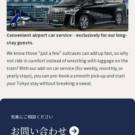
賃貸物件
概要
空室一覧
各種書類一覧
契約の流れ
鍵と保険について
自転車登録
よくある質問
利用規約
Convenient airport car service—exclusively for our long-
stay guests.
English
We know those “just a few” suitcases can add up fast, so why
not ride in comfort instead of wrestling with luggage on the
train? With our add-on car service (for weekly, monthly, or
yearly stays), you can pre-book a smooth pick-up and start
your Tokyo stay without breaking a sweat.
気楽にご相談ください
お問い合わせ
