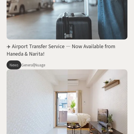
賃貸物件
概要
空室一覧
各種書類一覧
契約の流れ
鍵と保険について
自転車登録
よくある質問
利用規約
English
✈️ Airport Transfer Service — Now Available from
Haneda & Narita!
News
General
|
Nuage