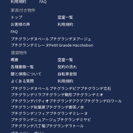
利用規約
FAQ
家具付き物件
トップ
空室一覧
お客様の声
利用規約
FAQ
プチグランデヌベール
プチグランデヌアージュ
プチグランデミレーヌ
Petit Grande Hacchobori
賃貸物件
概要
空室一覧
各種書類一覧
契約の流れ
鍵と保険について
自転車登録
よくある質問
利用規約
プチグランデヌベール
プチグランデピア
プチグランデ立石
プチグランデリラ
プチグランデ駒形
プチグランデミオ
プチグランデパティオ
プチグランデアクア
プチグランデロワール
プチグランデ秋葉原
プチグランデ御茶ノ水
プチグランデソフィア
プチグランデミレーヌ
プチグランデニュアージュ
プチグランデミヤビ
プチグランデ八丁堀
プチグランデラトール