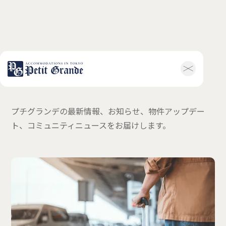
最新情報
ホーム
会社概要
お知らせ全般
新着情報
プチグランデの最新情報、お知らせ、物件アップデー
キャンペーン
お問い合わせ
ト、コミュニティニュースをお届けします。
ホテル関連情報
トップ
プチグランデミ
ヤビ
利用規約
FAQ
家具付き物件
トップ
空室一覧
お客様の声
利用規約
FAQ