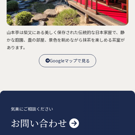
賃貸物件
概要
空室一覧
各種書類一覧
契約の流れ
鍵と保険について
自転車登録
よくある質問
利用規約
山本亭は柴又にある美しく保存された伝統的な日本家屋で、静
かな庭園、畳の部屋、景色を眺めながら抹茶を楽しめる茶室が
English
あります。
Googleマップで見る

Googleマップで見る

気楽にご相談ください
お問い合わせ
