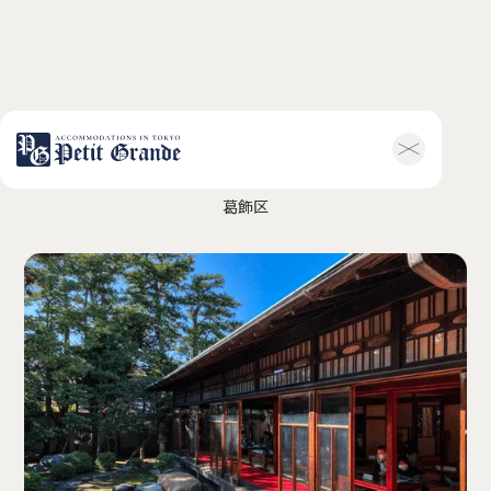
やまもと亭
ホーム
会社概要
葛飾区
お知らせ全般
新着情報
キャンペーン
お問い合わせ
ホテル関連情報
トップ
プチグランデミ
ヤビ
利用規約
FAQ
家具付き物件
トップ
空室一覧
お客様の声
利用規約
FAQ