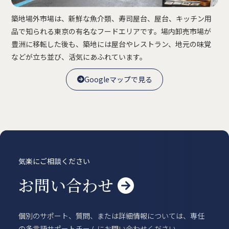
賃貸物件
概要
空室一覧
築地場外市場は、新鮮な魚介類、寿司屋台、屋台、キッチン用
各種書類一覧
契約の流れ
品で知られる東京の有名なフードエリアです。場内卸売市場が
鍵と保険について
自転車登録
豊洲に移転した後も、築地には屋台やレストラン、地元の味覚
よくある質問
利用規約
などが立ち並び、活気にあふれています。
English
Googleマップで見る

Googleマップで見る

気楽にご相談ください
お問い合わせ

個別のサポート、質問、または詳細情報については、専任
の多言語サポートチームにお問い合わせください。