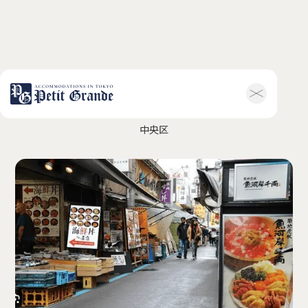
築地市場
ホーム
会社概要
中央区
お知らせ全般
新着情報
キャンペーン
お問い合わせ
ホテル関連情報
トップ
プチグランデミ
ヤビ
利用規約
FAQ
家具付き物件
トップ
空室一覧
お客様の声
利用規約
FAQ