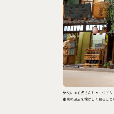
賃貸物件
概要
空室一覧
各種書類一覧
契約の流れ
鍵と保険について
自転
English
柴又にある虎さんミュージアム
東京の過去を懐かしく見ること