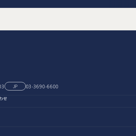
03
03‑3690‑6600
JP
わせ