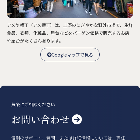
賃貸物件
概要
空室一覧
各種書類一覧
契約の流れ
アメヤ横丁（アメ横丁）は、上野のにぎやかな野外市場で、生鮮
鍵と保険について
自転車登録
よくある質問
利用規約
食品、衣類、化粧品、屋台などをバーゲン価格で販売するお店
や屋台がたくさんあります。
English
Googleマップで見る

Googleマップで見る

気楽にご相談ください
お問い合わせ

個別のサポート、質問、または詳細情報については、専任