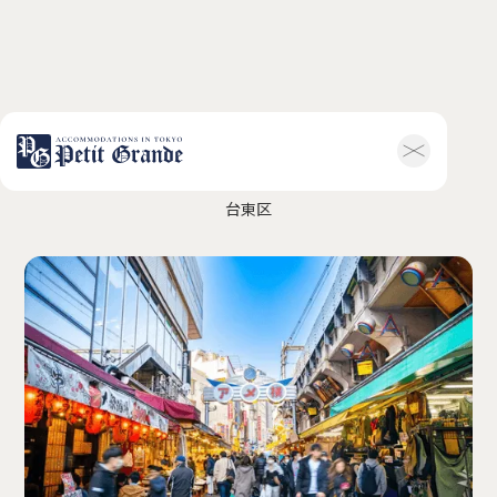
アメ横マーケット
ホーム
会社概要
台東区
お知らせ全般
新着情報
キャンペーン
お問い合わせ
ホテル関連情報
トップ
プチグランデミ
ヤビ
利用規約
FAQ
家具付き物件
トップ
空室一覧
お客様の声
利用規約
FAQ