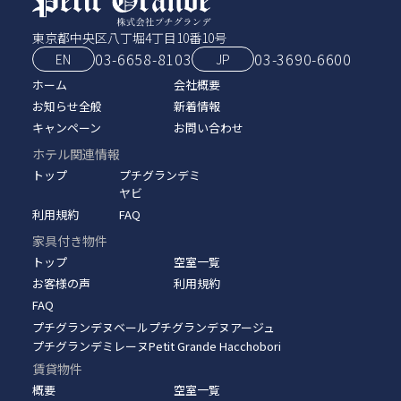
東京都中央区八丁堀4丁目10番10号
03-6658-8103
03‑3690‑6600
EN
JP
ホーム
会社概要
お知らせ全般
新着情報
キャンペーン
お問い合わせ
ホテル関連情報
トップ
プチグランデミ
ヤビ
利用規約
FAQ
家具付き物件
トップ
空室一覧
お客様の声
利用規約
FAQ
プチグランデヌベール
プチグランデヌアージュ
プチグランデミレーヌ
Petit Grande Hacchobori
賃貸物件
概要
空室一覧