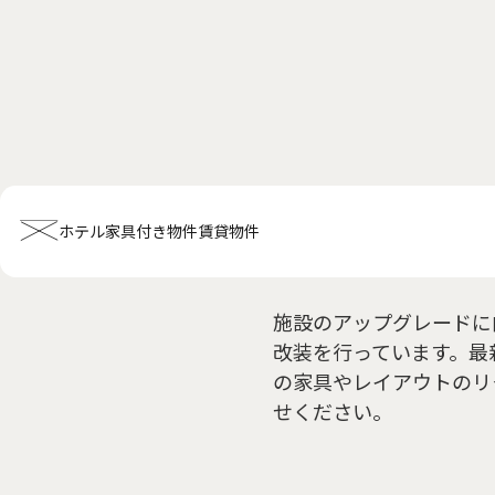
部屋のレ
ホテル
家具付き物件
賃貸物件
施設のアップグレードに
ホーム
会社概要
お知らせ全般
新着情報
キャンペーン
お問い合
改装を行っています。最
ホテル関連情報
の家具やレイアウトのリ
トップ
プチグランデミヤビ
利用規約
FAQ
せください。
家具付き物件
トップ
空室一覧
お客様の声
利用規約
FAQ