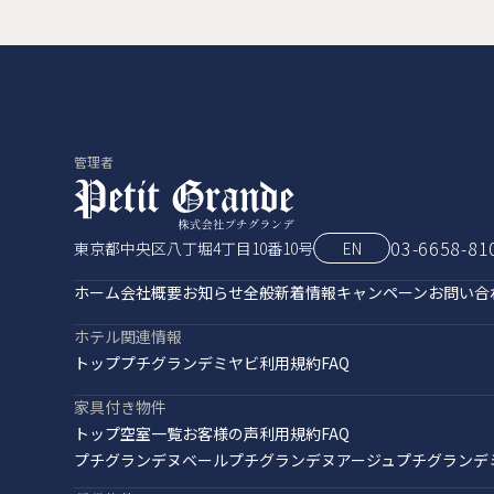
管理者
03-6658-81
東京都中央区八丁堀4丁目10番10号
EN
ホーム
会社概要
お知らせ全般
新着情報
キャンペーン
お問い合
ホテル関連情報
トップ
プチグランデミヤビ
利用規約
FAQ
家具付き物件
トップ
空室一覧
お客様の声
利用規約
FAQ
プチグランデヌベール
プチグランデヌアージュ
プチグランデ