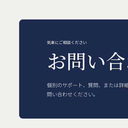
賃貸物件
概要
空室一覧
各種書類一覧
契約の流れ
鍵と保険について
自転
English
気楽にご相談ください
お問い
個別のサポート、質問、または詳
問い合わせください。