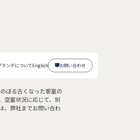
何ですか？
グランデについて
English
お問い合わせ

お問い合わせ

かのぼる古くなった客室の
、空室状況に応じて、別
は、弊社までお問い合わ