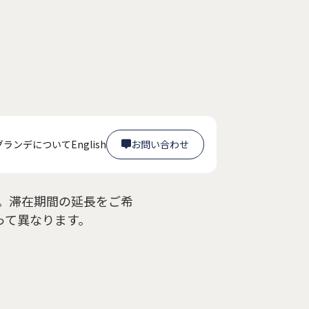
か？
グランデについて
English
お問い合わせ

お問い合わせ

。滞在期間の延長をご希
って異なります。