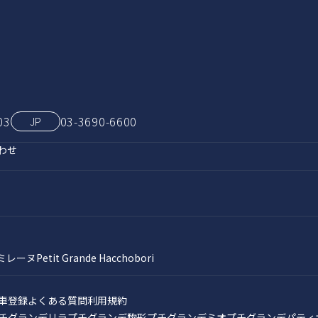
03
03‑3690‑6600
JP
わせ
ミレーヌ
Petit Grande Hacchobori
車登録
よくある質問
利用規約
チグランデリラ
プチグランデ駒形
プチグランデミオ
プチグランデパティ