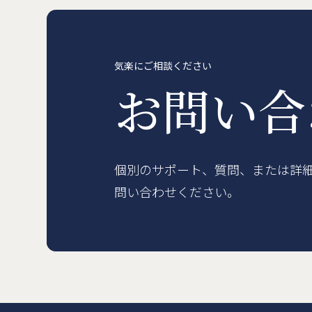
賃貸物件
概要
空室一覧
各種書類一覧
契約の流れ
鍵と保険について
自転
English
気楽にご相談ください
お問い
個別のサポート、質問、または詳
問い合わせください。