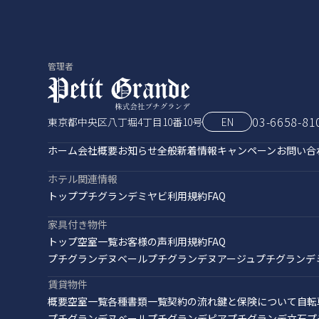
管理者
03-6658-81
東京都中央区八丁堀4丁目10番10号
EN
ホーム
会社概要
お知らせ全般
新着情報
キャンペーン
お問い合
ホテル関連情報
トップ
プチグランデミヤビ
利用規約
FAQ
家具付き物件
トップ
空室一覧
お客様の声
利用規約
FAQ
プチグランデヌベール
プチグランデヌアージュ
プチグランデ
賃貸物件
概要
空室一覧
各種書類一覧
契約の流れ
鍵と保険について
自転
プチグランデヌベール
プチグランデピア
プチグランデ立石
プ