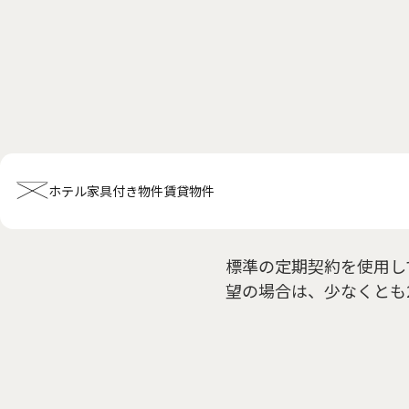
契
ホテル
家具付き物件
賃貸物件
標準の定期契約を使用し
ホーム
会社概要
お知らせ全般
新着情報
キャンペーン
お問い合
望の場合は、少なくとも
ホテル関連情報
トップ
プチグランデミヤビ
利用規約
FAQ
家具付き物件
トップ
空室一覧
お客様の声
利用規約
FAQ