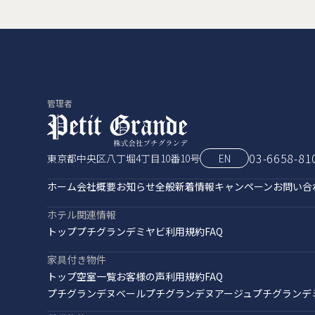
管理者
03-6658-81
東京都中央区八丁堀4丁目10番10号
EN
ホーム
会社概要
お知らせ全般
新着情報
キャンペーン
お問い合
ホテル関連情報
トップ
プチグランデミヤビ
利用規約
FAQ
家具付き物件
トップ
空室一覧
お客様の声
利用規約
FAQ
プチグランデヌベール
プチグランデヌアージュ
プチグランデ