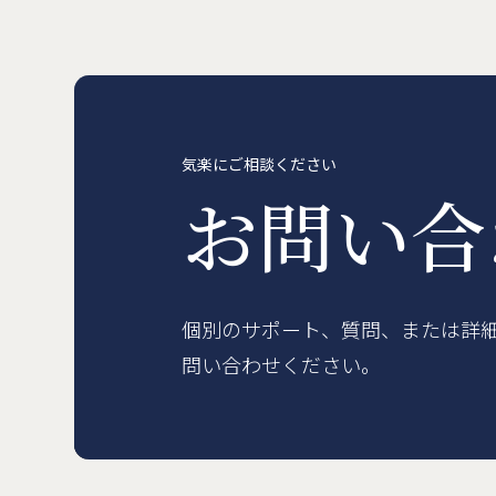
賃貸物件
概要
空室一覧
各種書類一覧
契約の流れ
鍵と保険について
自転
English
気楽にご相談ください
お問い
個別のサポート、質問、または詳
問い合わせください。