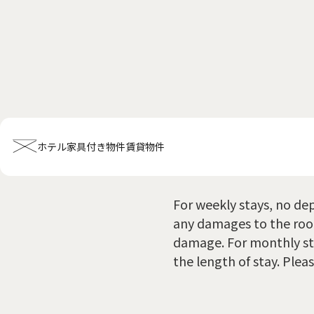
ホテル
家具付き物件
賃貸物件
For weekly stays, no dep
ホーム
会社概要
お知らせ全般
新着情報
キャンペーン
お問い合
any damages to the room
ホテル関連情報
damage. For monthly sta
トップ
プチグランデミヤビ
利用規約
FAQ
the length of stay. Pleas
家具付き物件
トップ
空室一覧
お客様の声
利用規約
FAQ