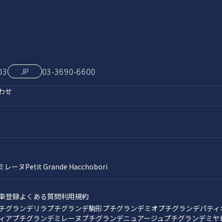
03
03‑3690‑6600
JP
わせ
ミレーヌ
Petit Grande Hacchobori
車登録
よくある質問
利用規約
チグランデリラ
プチグランデ駒形
プチグランデミオ
プチグランデパティ
ィア
プチグランデミレーヌ
プチグランデニュアージュ
プチグランデミヤ