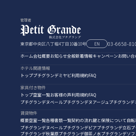
管理者
03-6658-81
東京都中央区八丁堀4丁目10番10号
EN
ホーム
会社概要
お知らせ全般
新着情報
キャンペーン
お問い合
ホテル関連情報
トップ
プチグランデミヤビ
利用規約
FAQ
家具付き物件
トップ
空室一覧
お客様の声
利用規約
FAQ
プチグランデヌベール
プチグランデヌアージュ
プチグランデ
賃貸物件
概要
空室一覧
各種書類一覧
契約の流れ
鍵と保険について
自転
プチグランデヌベール
プチグランデピア
プチグランデ立石
プ
プチグランデ秋葉原
プチグランデ御茶ノ水
プチグランデソフ