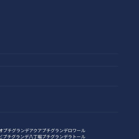
オ
プチグランデアクア
プチグランデロワール
ビ
プチグランデ八丁堀
プチグランデラトール