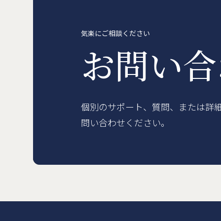
賃貸物件
概要
空室一覧
各種書類一覧
契約の流れ
鍵と保険について
自転
気楽にご相談ください
English
お問い
個別のサポート、質問、または詳
問い合わせください。