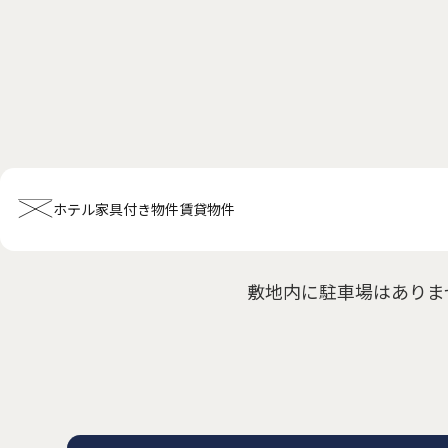
ホテル
家具付き物件
賃貸物件
敷地内に駐車場はありま
ホーム
会社概要
お知らせ全般
新着情報
キャンペーン
お問い合
ホテル関連情報
トップ
プチグランデミヤビ
利用規約
FAQ
家具付き物件
トップ
空室一覧
お客様の声
利用規約
FAQ