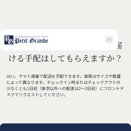
スーツケースを次のホテルに届
ホーム
会社概要
ける手配はしてもらえますか？
お知らせ全般
新着情報
キャンペーン
お問い合わせ
はい、ヤマト運輸で配送を手配できます。価格はサイズや数量
ホテル関連情報
によって異なります。チェックイン時またはチェックアウトの
トップ
プチグランデミ
少なくとも1日前（東京以外への配達は2〜3日前）にフロントデ
ヤビ
スクでリクエストしてください。
利用規約
FAQ
家具付き物件
トップ
空室一覧
お客様の声
利用規約
FAQ