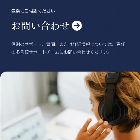
賃貸物件
概要
空室一覧
気楽にご相談ください
各種書類一覧
契約の流れ
お問い合わせ

鍵と保険について
自転車登録
よくある質問
利用規約
個別のサポート、質問、または詳細情報については、専任
English
の多言語サポートチームにお問い合わせください。