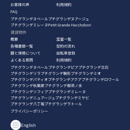
お客様の声
利用規約
FAQ
プチグランデヌベール
プチグランデヌアージュ
プチグランデミレーヌ
Petit Grande Hacchobori
賃貸物件
概要
空室一覧
各種書類一覧
契約の流れ
鍵と保険について
自転車登録
よくある質問
利用規約
プチグランデヌベール
プチグランデピア
プチグランデ立石
プチグランデリラ
プチグランデ駒形
プチグランデミオ
プチグランデパティオ
プチグランデアクア
プチグランデロワール
プチグランデ秋葉原
プチグランデ御茶ノ水
プチグランデソフィア
プチグランデミレーヌ
プチグランデニュアージュ
プチグランデミヤビ
プチグランデ八丁堀
プチグランデラトール
プライバシーポリシー
English