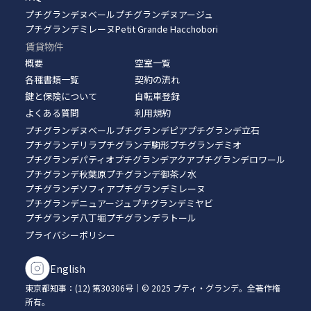
プチグランデヌベール
プチグランデヌアージュ
プチグランデミレーヌ
Petit Grande Hacchobori
賃貸物件
概要
空室一覧
各種書類一覧
契約の流れ
鍵と保険について
自転車登録
よくある質問
利用規約
プチグランデヌベール
プチグランデピア
プチグランデ立石
プチグランデリラ
プチグランデ駒形
プチグランデミオ
プチグランデパティオ
プチグランデアクア
プチグランデロワール
プチグランデ秋葉原
プチグランデ御茶ノ水
プチグランデソフィア
プチグランデミレーヌ
プチグランデニュアージュ
プチグランデミヤビ
プチグランデ八丁堀
プチグランデラトール
プライバシーポリシー
English
東京都知事：(12) 第30306号｜© 2025 プティ・グランデ。全著作権
所有。