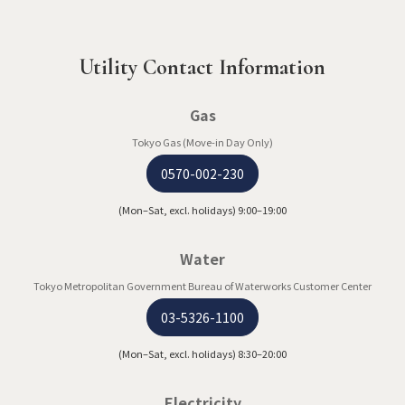
Utility Contact Information
Gas
Tokyo Gas (Move-in Day Only)
0570-002-230
(Mon–Sat, excl. holidays) 9:00–19:00
Water
Tokyo Metropolitan Government Bureau of Waterworks Customer Center
03-5326-1100
(Mon–Sat, excl. holidays) 8:30–20:00
Electricity