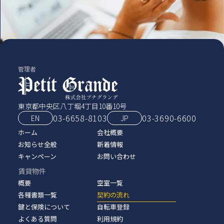
管理者
東京都中央区八丁堀4丁目10番10号
03-6658-8103
03‑3690‑6600
EN
JP
ホーム
会社概要
お知らせ全般
新着情報
キャンペーン
お問い合わせ
賃貸物件
概要
空室一覧
各種書類一覧
契約の流れ
鍵と保険について
自転車登録
よくある質問
利用規約