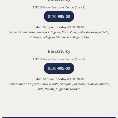
TEPCO Tokyo Customer Center (Area 1)
0120-995-00
(Mon–Sat, excl. holidays) 9:00–20:00
Service Areas: Koto, Sumida, Edogawa, Katsushika, Taito, Arakawa, Adachi,
Shibuya, Setagaya, Shinagawa, Meguro, Ota
Electricity
TEPCO Tokyo Customer Center (Area 2)
0120-995-00
(Mon–Sat, excl. holidays) 9:00–20:00
Service Areas: Chiyoda, Chuo, Minato, Shinjuku, Toshima, Bunkyo, Itabashi,
Kita, Nerima, Suginami, Nakano