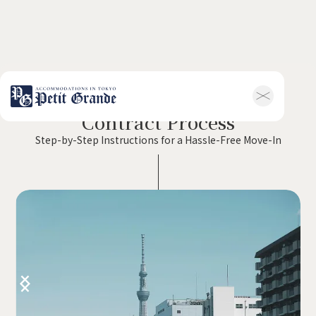
Contract Process
ホーム
会社概要
Step-by-Step Instructions for a Hassle-Free Move-In
お知らせ全般
新着情報
キャンペーン
お問い合わせ
賃貸物件
概要
空室一覧
各種書類一覧
契約の流れ
鍵と保険について
自転車登録
よくある質問
利用規約
English