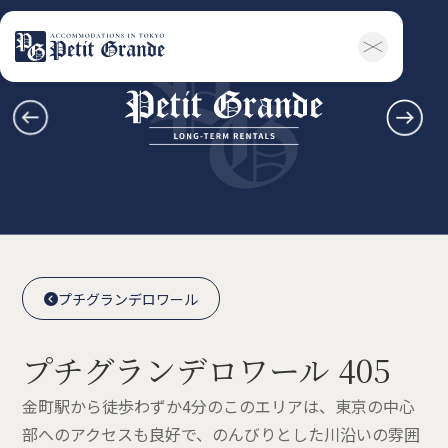
ホーム
会社概要
お知らせ全般
新着情報
キャンペーン
お問い合わせ
賃貸物件
概要
空室一覧
各種書類一覧
契約の流れ
鍵と保険について
自転車登録
よくある質問
利用規約
English
プチグランデロワール

プチグランデロワール

プチグランデロワール 405
金町駅から徒歩わずか4分のこのエリアは、東京の中心
部へのアクセスも良好で、のんびりとした川沿いの雰囲