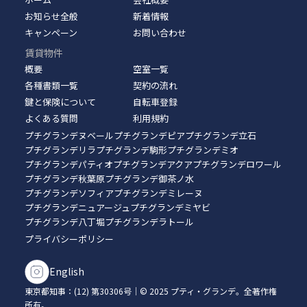
お知らせ全般
新着情報
キャンペーン
お問い合わせ
賃貸物件
概要
空室一覧
各種書類一覧
契約の流れ
鍵と保険について
自転車登録
よくある質問
利用規約
プチグランデヌベール
プチグランデピア
プチグランデ立石
プチグランデリラ
プチグランデ駒形
プチグランデミオ
プチグランデパティオ
プチグランデアクア
プチグランデロワール
プチグランデ秋葉原
プチグランデ御茶ノ水
プチグランデソフィア
プチグランデミレーヌ
プチグランデニュアージュ
プチグランデミヤビ
プチグランデ八丁堀
プチグランデラトール
プライバシーポリシー
English
東京都知事：(12) 第30306号｜© 2025 プティ・グランデ。全著作権
所有。