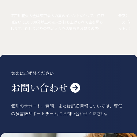
江戸川花火大会は東京最大の夏のイベントの1つで、江戸
柴又にある
川沿いに10,000発以上の花火が打ち上げられて空を照ら
ーズ「男は
します。色とりどりの花火大会や活気あるお祭りの雰囲
ット、記念
気、伝統的な夏の雰囲気を楽しむために大勢の人が集ま
ができます
ります。
気楽にご相談ください
お問い合わせ

個別のサポート、質問、または詳細情報については、専任
の多言語サポートチームにお問い合わせください。