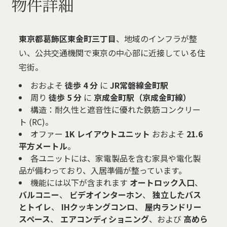
物件詳細
東京都葛飾区東金町三丁目
、地域のインフラが整
い、公共交通機関で東京の中心部に近接している住
宅街。
おおよそ
徒歩 4 分
に
JR常磐線金町駅
周り
徒歩 5 分
に
京成金町駅（京成金町線）
構造：耐久性と遮音性に優れた鉄筋コンクリー
ト (RC)。
オファー
1K レイアウトユニット
おおよそ
21.6
平方メートル
。
各ユニットには、家電製品を含む家具や電化製
品が備わっており、入居準備が整っています。
機能には以下が含まれます
オートロック入口
、
バルコニー
、
ビデオインターホン
、
独立したバス
とトイレ
、
IHクッキングコンロ
、
屋内ランドリー
スペース
、
エアコンディショニング
、および
高めら